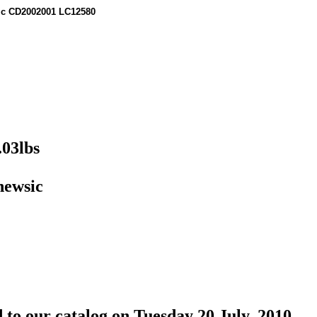
ic CD2002001 LC12580
.03lbs
newsic
 to our catalog on Tuesday 20 July, 2010.