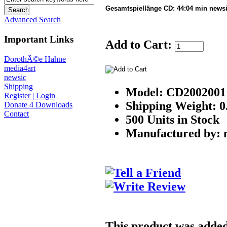
Gesamtspiellänge CD: 44:04 min news
Advanced Search
Important Links
Add to Cart:
DorothÃ©e Hahne
media4art
newsic
Shipping
Model: CD2002001
Register | Login
Shipping Weight: 0
Donate 4 Downloads
Contact
500 Units in Stock
Manufactured by: 
This product was added