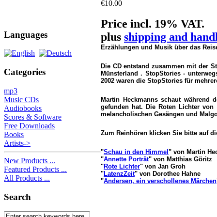
€10.00
Price incl. 19% VAT.
Languages
plus
shipping and hand
Erzählungen und Musik über das Reis
Die CD entstand zusammen mit der St
Categories
Münsterland . StopStories - unterweg
2002 waren die StopStories für mehre
mp3
Music CDs
Martin Heckmanns schaut während der
gefunden hat. Die Roten Lichter von
Audiobooks
melancholischen Gesängen und Malgor
Scores & Software
Free Downloads
Zum Reinhören klicken Sie bitte auf die
Books
Artists->
"
Schau in den Himmel
" von Martin H
"
Annette Porträt
" von Matthias Göritz
New Products ...
"
Rote Lichter
" von Jan Groh
Featured Products ...
"
LatenzZeit
" von Dorothee Hahne
All Products ...
"
Andersen, ein verschollenes Märchen
Search