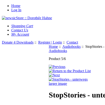
Home
Log In
Shopping Cart
Contact Us
My Account
Donate 4 Downloads
::
Register | Login
::
Contact
Home
::
Audiobooks
:: StopStories 
Audiobooks
Product 5/6
larger image
StopStories - unt