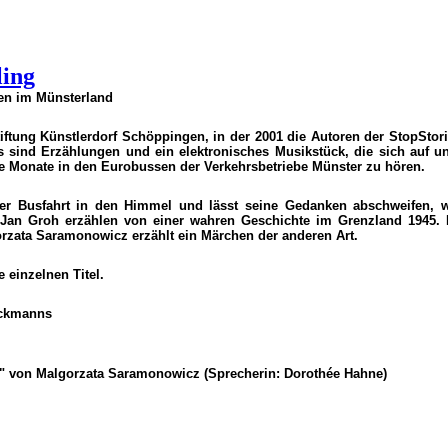
ling
en im Münsterland
iftung Künstlerdorf Schöppingen, in der
2001
die Autoren der StopStor
s sind Erzählungen und ein elektronisches Musikstück, die sich auf 
re Monate in den Eurobussen der Verkehrsbetriebe Münster zu hören.
 Busfahrt in den Himmel und lässt seine Gedanken abschweifen, wäh
 Jan Groh erzählen von einer wahren Geschichte im Grenzland 1945. 
zata Saramonowicz erzählt ein Märchen der anderen Art.
 einzelnen Titel.
eckmanns
" von Malgorzata Saramonowicz (Sprecherin: Dorothée Hahne)