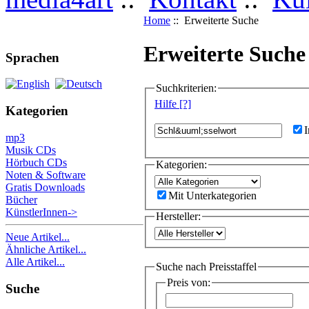
Home
:: Erweiterte Suche
Erweiterte Suche
Sprachen
Suchkriterien:
Hilfe [?]
Kategorien
I
mp3
Musik CDs
Hörbuch CDs
Kategorien:
Noten & Software
Gratis Downloads
Mit Unterkategorien
Bücher
KünstlerInnen->
Hersteller:
Neue Artikel...
Ähnliche Artikel...
Alle Artikel...
Suche nach Preisstaffel
Preis von:
Suche