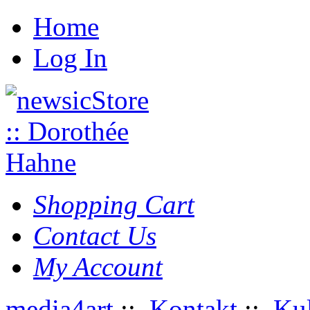
Home
Log In
Shopping Cart
Contact Us
My Account
media4art
::
Kontakt
::
Kul