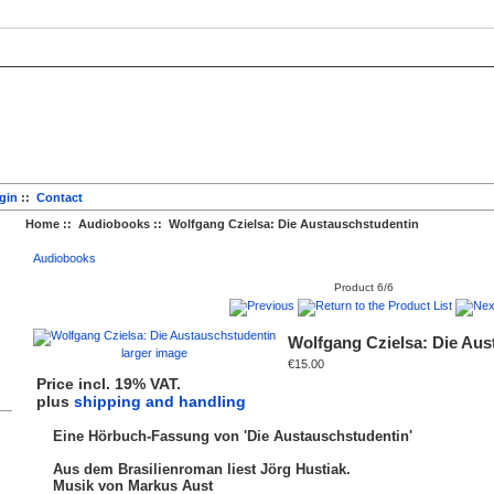
gin
::
Contact
Home
::
Audiobooks
:: Wolfgang Czielsa: Die Austauschstudentin
Audiobooks
Product 6/6
Wolfgang Czielsa: Die Aus
larger image
€15.00
Price incl. 19% VAT.
plus
shipping and handling
Eine Hörbuch-Fassung von 'Die Austauschstudentin'
Aus dem Brasilienroman liest Jörg Hustiak.
Musik von Markus Aust