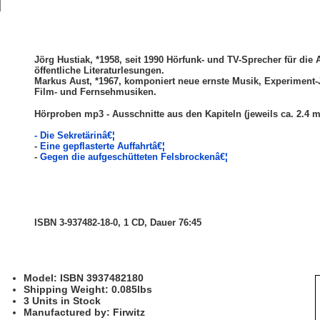
Jörg Hustiak, *1958, seit 1990 Hörfunk- und TV-Sprecher für die
öffentliche Literaturlesungen.
Markus Aust, *1967, komponiert neue ernste Musik, Experiment-
Film- und Fernsehmusiken.
Hörproben mp3 - Ausschnitte aus den Kapiteln (jeweils ca. 2.4 m
-
Die Sekretärinâ€¦
-
Eine gepflasterte Auffahrtâ€¦
-
Gegen die aufgeschütteten Felsbrockenâ€¦
ISBN 3-937482-18-0, 1 CD,
Dauer 76:45
Model: ISBN 3937482180
Shipping Weight: 0.085lbs
3 Units in Stock
Manufactured by: Firwitz