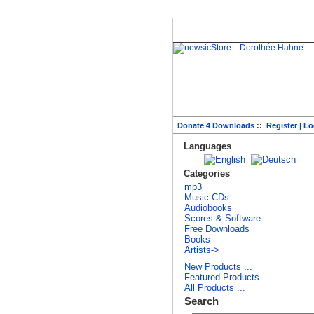
Home
Log In
Donate 4 Downloads
::
Register | Lo
Languages
Categories
mp3
Music CDs
Audiobooks
Scores & Software
Free Downloads
Books
Artists->
New Products ...
Featured Products ...
All Products ...
Search