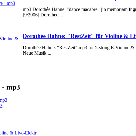
mp3 Dorothée Hahne: "dance macabre" [in memoriam Ingrid
[9/2006] Dorothee...
Dorothée Hahne: "RestZeit" für Violine & Li
Dorothée Hahne: "RestZeit" mp3 for 5-string E-Violine &
Neue Musik,...
t - mp3
p3