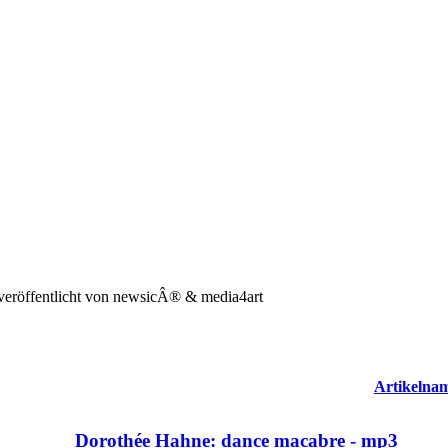
eröffentlicht von newsicÂ® & media4art
Artikelna
Dorothée Hahne: dance macabre - mp3