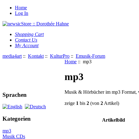
Home
Log In
Shopping Cart
Contact Us
My Account
media4art
::
Kontakt
::
KulturPro
::
Emusik-Forum
Home
:: mp3
mp3
Musik & Hörbücher im mp3 Format, v
Sprachen
zeige
1
bis
2
(von
2
Artikel)
Kategorien
Artikelbild
mp3
Musik CDs