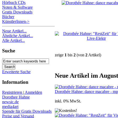
Hörbuch CDs
Noten & Software
Gratis Downloads
Bücher
KünstlerInnen->
Neue Artikel...
Ähnliche Artikel...
Alle Artikel...
Suche
zeige
1
bis
2
(von
2
Artikel)
Erweiterte Suche
Neue Artikel im Augus
Information
Dorothée Hahne: dance macabre - m
Registrieren | Anmelden
Dorothee Hahne
inkl. 0% MwSt.
newsic.de
media4art
Spende für Gratis Downloads
Preise und Versand