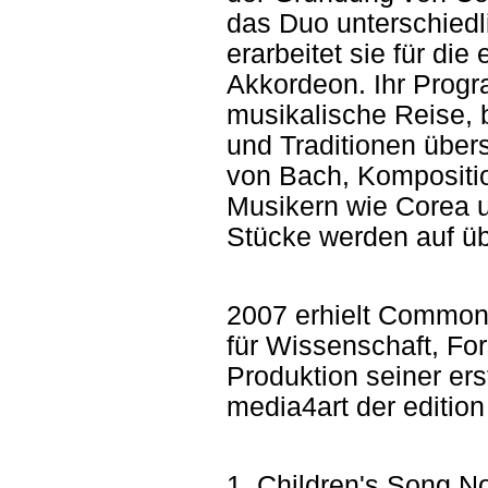
das Duo unterschiedl
erarbeitet sie für d
Akkordeon. Ihr Progr
musikalische Reise, 
und Traditionen über
von Bach, Kompositi
Musikern wie Corea u
Stücke werden auf ü
2007 erhielt Common 
für Wissenschaft, Fo
Produktion seiner ers
media4art der edition
1. Children's Song No