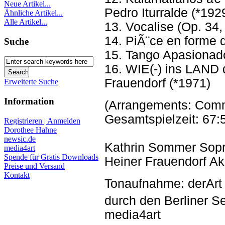
Neue Artikel...
Pedro Iturralde (*192
Ähnliche Artikel...
Alle Artikel...
13. Vocalise (Op. 34
14. PiÃ¨ce en forme 
Suche
15. Tango Apasionado
16. WIE(-) ins LAND
Frauendorf (*1971)
Erweiterte Suche
Information
(Arrangements: Com
Gesamtspielzeit: 67:
Registrieren | Anmelden
Dorothee Hahne
newsic.de
Kathrin Sommer Sopr
media4art
Spende für Gratis Downloads
Heiner Frauendorf A
Preise und Versand
Kontakt
Tonaufnahme: derArt 
durch den Berliner 
media4art