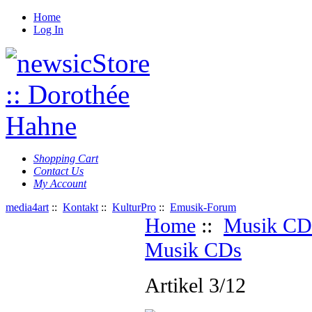
Home
Log In
Shopping Cart
Contact Us
My Account
media4art
::
Kontakt
::
KulturPro
::
Emusik-Forum
Home
::
Musik CD
Musik CDs
Artikel 3/12