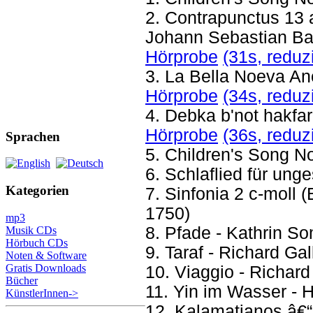
2. Contrapunctus 13 
Johann Sebastian B
Hörprobe
(31s, reduz
3. La Bella Noeva An
Hörprobe
(34s, reduz
4. Debka b'not hakfar 
Hörprobe
(36s, reduz
Sprachen
5. Children's Song No
6. Schlaflied für ung
Kategorien
7. Sinfonia 2 c-moll
1750)
mp3
8. Pfade - Kathrin S
Musik CDs
Hörbuch CDs
9. Taraf - Richard Gal
Noten & Software
Gratis Downloads
10. Viaggio - Richard
Bücher
11. Yin im Wasser - 
KünstlerInnen->
12. Kalamatianos â€“ 